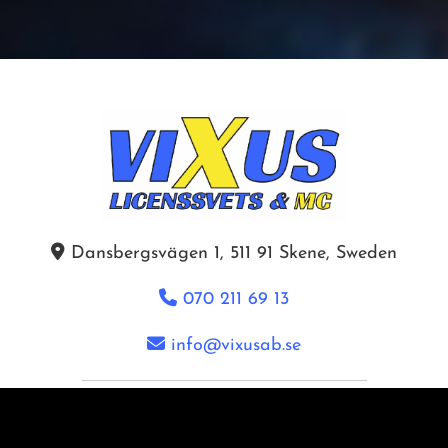

Dansbergsvägen 1, 511 91 Skene, Sweden

070 211 69 13

info@vixusab.se
Integritet & cookies