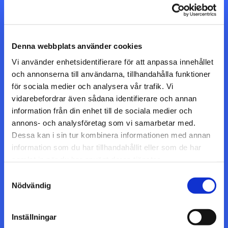
Denna webbplats använder cookies
Vi använder enhetsidentifierare för att anpassa innehållet
och annonserna till användarna, tillhandahålla funktioner
för sociala medier och analysera vår trafik. Vi
Vår resa och vårt ansvar
vidarebefordrar även sådana identifierare och annan
information från din enhet till de sociala medier och
annons- och analysföretag som vi samarbetar med.
Grundaren Magnus Ragnarsson inledde sin karriär
Dessa kan i sin tur kombinera informationen med annan
inom bilreparationer, men identifierade tidigt ett
information som du har tillhandahållit eller som de har
växande behov av professionella svets- och
samlat in när du har använt deras tjänster.
rörinstallationer inom industrin. Med ett stort driv och
Samtyckesval
Nödvändig
en vilja att utvecklas byggde han verksamheten från
grunden. Det som började som ett enmansinitiativ har
Inställningar
i dag vuxit till ett väletablerat och respekterat företag