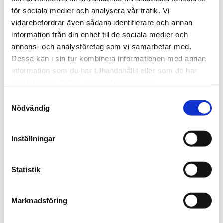
Cookie-deklaration uppdaterades senast 23/07/2026
för sociala medier och analysera vår trafik. Vi
av
Cookiebot
:
vidarebefordrar även sådana identifierare och annan
information från din enhet till de sociala medier och
Nödvändig (3)
annons- och analysföretag som vi samarbetar med.
Nödvändiga cookies låter dig använda
Dessa kan i sin tur kombinera informationen med annan
information som du har tillhandahållit eller som de har
webbplatsen genom att aktivera grundläggande
samlat in när du har använt deras tjänster.
funktioner, såsom sidnavigering och åtkomst till
Samtyckesval
säkra områden på webbplatsen. Webbplatsen
Nödvändig
fungerar inte korrekt utan dessa cookies.
Maximal
Inställningar
Namn
Utfärdare
Ändamål
lagringstid
Statistik
__cf_bm
hcaptcha.
This cookie is used
1 dag
[x2]
com
to distinguish
site-
between humans
Marknadsföring
assets.cdn
and bots. This is