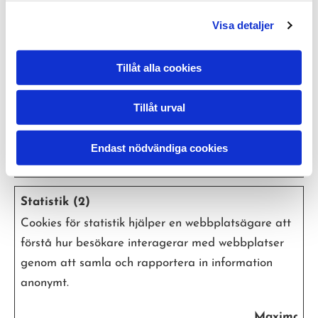
mns.com
beneficial for the
website, in order to
Visa detaljer
make valid reports
on the use of their
Tillåt alla cookies
website.
Tillåt urval
CookieCo
Cookiebot
Indikerar
1 år
nsent
medgivande för
Endast nödvändiga cookies
cookies.
Statistik (2)
Cookies för statistik hjälper en webbplatsägare att
förstå hur besökare interagerar med webbplatser
genom att samla och rapportera in information
anonymt.
Maximal